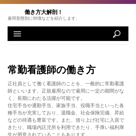
Skip
to
働き方大解剖！
content
雇用形態別に特徴などを紹介します。
常勤看護師の働き方
正社員として働く看護師のことを、一般的に常勤看護
師といいます。正規雇用なので雇用に一定の期間がな
く、長期にわたる活躍が可能です。
住宅手当や通勤手当、家族手当、役職手当といった各
種手当が充実しており、退職金、社会保険完備、昇給
などの待遇も豊富です。また、借り上げ社宅に入居で
きたり、職場内託児所を利用できたり、手厚い福利厚
生が用意されていることもあります。